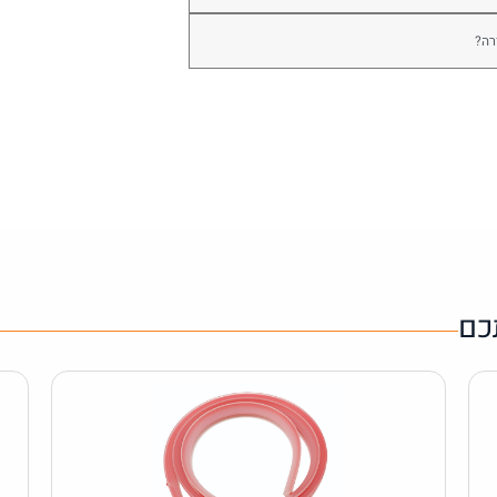
רה?
כם