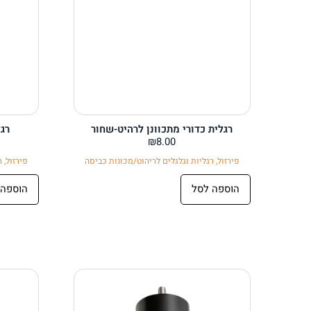
רגלית כדורי מתכוונן לרהיט-שחור
רג
₪
8.00
פירזול
,
רגליות וגלגלים לריהוט/מכונות כביסה
פירזול
,
ר
הוספה לסל
הוספה 