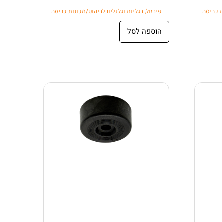
ת כביסה
פירזול
,
רגליות וגלגלים לריהוט/מכונות כביסה
הוספה לסל