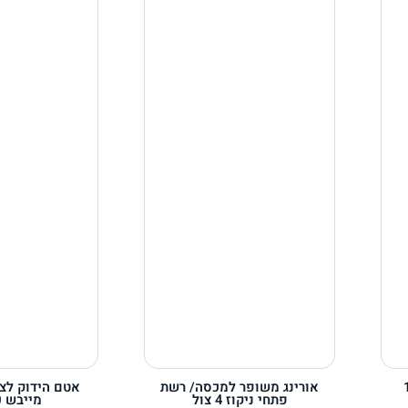
אורינג משופר למכסה/ רשת
אטם הידוק לצי
פתחי ניקוז 4 צול
מייבש 