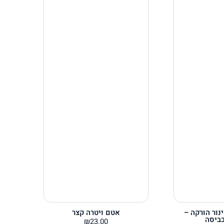
נור הורקה –
אטם ויטרה קצר
כביסה
₪
23.00