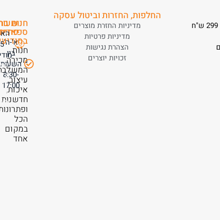
החלפות, החזרות וביטול עסקה
חנות
שעות
כת
מדיניות החזרת מוצרים
ספאדיני
פתיח
האו
מדיניות פרטיות
במודיעין
א'-ה'
הצהרת נגישות
חנות
בין
מודי
זכויות יוצרים
מכירה
השעות
לחצ
המשלבת
8:30-
על
עיצוב,
הכת
17:00
איכות,
לניו
חדשנות
לחנ
ופתרונות,
הכל
במקום
אחד