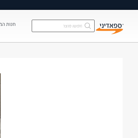
מ
חנות המ